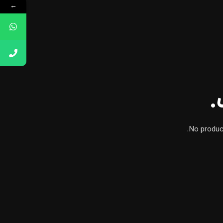
←
.
No produc