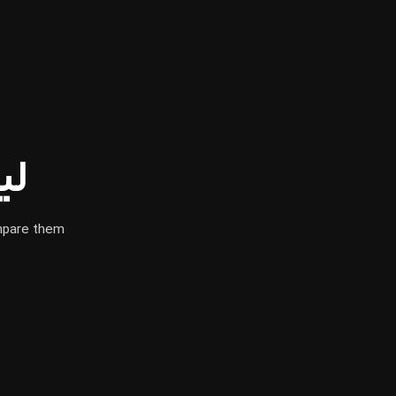
لی
mpare them.