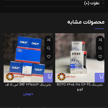
نظرات (0)
محصولات مشابه
بلبرینگ KOYO 6305 2rs C3 FG
بلبرینگ SKF 629zzc3 اس کا اف
کویو
0
تومان