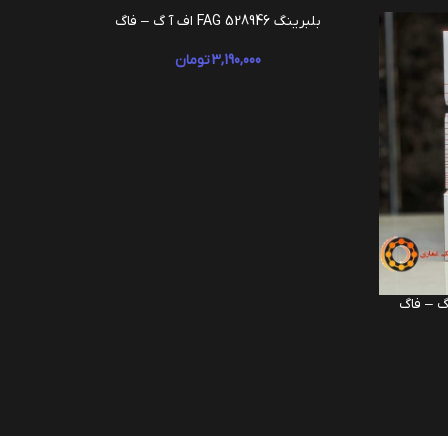
بلبرینگ 528946 FAG اف آ گ – فاگ
افزودن به سبد خرید
3,190,000
تومان
ب
افزودن به 