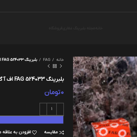
خانه
مجله بلبرینگ غفاری
فروشگاه
خانه
FAG
بلبرینگ FAG 524033 اف آ گ – فاگ
بلبرینگ FAG 524033 اف آ گ – فاگ
0
تومان
مقایسه
افزودن به علاقه 