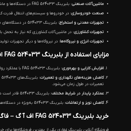
ماشین‌آلات صنعتی
: بلبرینگ FAG 524033 در دستگاه‌ها و ماشین‌آلات صنعتی که نیاز به تحمل بارهای ترکیبی دارند، به‌طور گسترده استفاده می‌شود.
صنعت خودروسازی
: در خودروها و سیستم‌های انتقال قدرت که نیاز به ت
تجهیزات معدنی و استخراج
: بلبرینگ 524033 در دستگاه‌های معدنی که در شرایط سخت و با بارهای سنگین کار می‌کنند، به‌طور مؤثر عمل می‌کند.
تجهیزات کشاورزی
: در ماشین‌آلات کشاورزی که نیاز به تحمل ب
تجهیزات انرژی و نیروگاه‌ها
: در نیروگاه‌ها و دیگر تجهیزات تولید انرژی که نیا
مزایای استفاده از بلبرینگ FAG 524033 اف آ گ – فاگ
افزایش کارایی و بهره‌وری
: بلبرینگ FAG 524033 با عملکرد روان و کم‌صدا باعث بهبود عملکرد دستگاه‌ها و افزایش بهره‌وری در فرآیندهای تولیدی و صنعتی می‌شود.
کاهش هزینه‌های نگهداری و تعمیرات
تعمیرات در طول زمان می‌شود.
عملکرد پایدار در شرایط مختلف
: بلبرینگ 524033 قادر است در شرایط دمایی بالا، فشارهای سنگین و محیط‌های صنعتی دشوار عملکرد ثابت و پایداری داشته باشد.
کاهش نویز و ارتعاشات
: بلبرینگ 524033 به‌ویژه در دستگاه‌ها و ماشین‌آلاتی که نیاز به عملکرد بی‌صدا دارند، بسیار مناسب است. این ویژگی باعث کاهش نویز و ارتعاشات اضافی در دستگاه‌ها می‌شود.
خرید بلبرینگ FAG 524033 اف آ گ – فاگ از فروشگاه آنلاین بلبرینگ غفاری