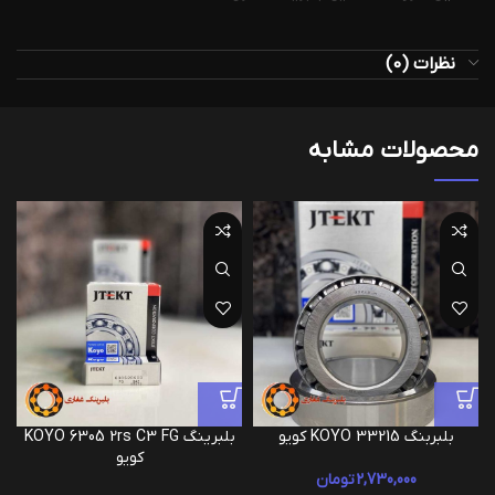
نظرات (0)
محصولات مشابه
بلبربنگ 33215 KOYO کویو
بلبرینگ KOYO 6305 2rs C3 FG
کویو
2,730,000
تومان