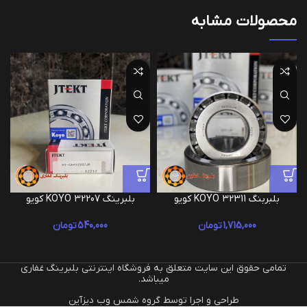
محصولات مشابه
بلبربنگ 32311 KOYO کویو
بلبرینگ 32207 KOYO کویو
1,715,000
تومان
540,000
تومان
تمامی حقوق این سایت متعلق به فروشگاه اینترنتی بلبرینگ غفاری
میباشد.
طراحی و اجرا توسط گروه شمس وب دیزآین