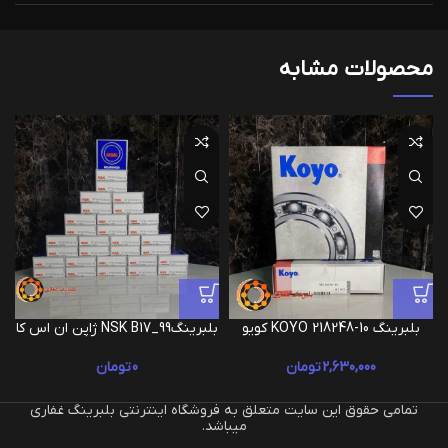
محصولات مشابه
بلبرینگ KOYO 218248-10 کویو
بلبرینگNSK B17_99 ژاپن ان اس کا
2,630,000
تومان
0
تومان
تمامی حقوق این سایت متعلق به فروشگاه اینترنتی بلبرینگ غفاری
میباشد.